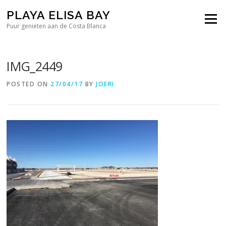
Skip
PLAYA ELISA BAY
to
Menu
content
Puur genieten aan de Costa Blanca
IMG_2449
POSTED ON
27/04/17
BY
JOERI