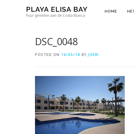
Skip
PLAYA ELISA BAY
to
HOME
HE
Puur genieten aan de Costa Blanca
content
DSC_0048
POSTED ON
16/05/18
BY
JOERI