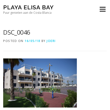
Skip
PLAYA ELISA BAY
to
Menu
content
Puur genieten aan de Costa Blanca
DSC_0046
POSTED ON
16/05/18
BY
JOERI